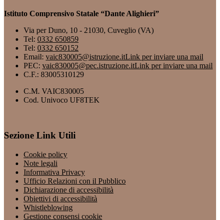
Istituto Comprensivo Statale “Dante Alighieri”
Via per Duno, 10 - 21030, Cuveglio (VA)
Tel:
0332 650859
Tel:
0332 650152
Email:
vaic830005@istruzione.it
Link per inviare una mail
PEC:
vaic830005@pec.istruzione.it
Link per inviare una mail
C.F.: 83005310129
C.M. VAIC830005
Cod. Univoco UF8TEK
Sezione Link Utili
Cookie policy
Note legali
Informativa Privacy
Ufficio Relazioni con il Pubblico
Dichiarazione di accessibilità
Obiettivi di accessibilità
Whistleblowing
Gestione consensi cookie