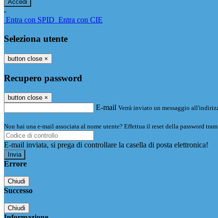
-
Entra con SPID
Entra con CIE
Seleziona utente
button close
×
Recupero password
button close
×
E-mail
Verrà inviato un messaggio all'indirizz
Non hai una e-mail associata al nome utente? Effettua il reset della password tram
E-mail inviata, si prega di controllare la casella di posta elettronica!
Errore
Chiudi
Successo
Chiudi
Informazione