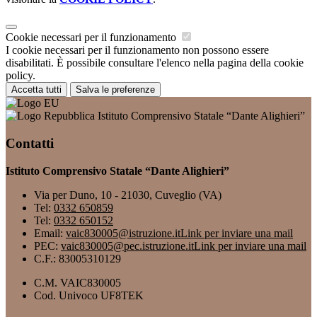
Cookie necessari per il funzionamento
I cookie necessari per il funzionamento non possono essere
disabilitati. È possibile consultare l'elenco nella pagina della cookie
policy.
Accetta tutti
Salva le preferenze
Istituto Comprensivo Statale “Dante Alighieri”
Contatti
Istituto Comprensivo Statale “Dante Alighieri”
Via per Duno, 10 - 21030, Cuveglio (VA)
Tel:
0332 650859
Tel:
0332 650152
Email:
vaic830005@istruzione.it
Link per inviare una mail
PEC:
vaic830005@pec.istruzione.it
Link per inviare una mail
C.F.: 83005310129
C.M. VAIC830005
Cod. Univoco UF8TEK