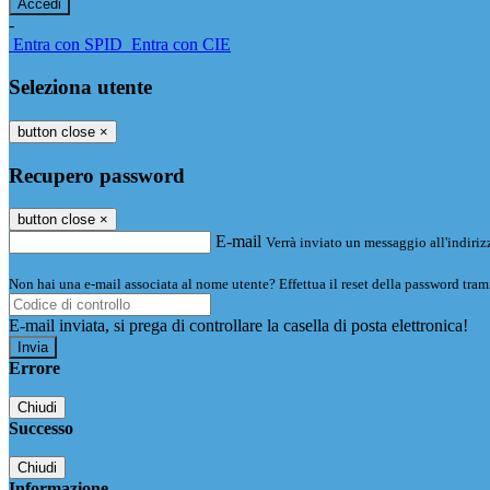
-
Entra con SPID
Entra con CIE
Seleziona utente
button close
×
Recupero password
button close
×
E-mail
Verrà inviato un messaggio all'indirizz
Non hai una e-mail associata al nome utente? Effettua il reset della password tram
E-mail inviata, si prega di controllare la casella di posta elettronica!
Errore
Chiudi
Successo
Chiudi
Informazione