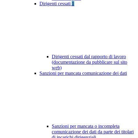
Dirigenti cessati
1
Dirigenti cessati dal rapporto di lavoro
(documentazione da pubblicare sul sito
web)
Sanzioni per mancata comunicazione dei dati
Sanzioni per mancata o incompleta
comunicazione dei dati da parte dei titolari
di incarichi dirigenziali