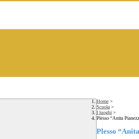
Home
>
Scuola
>
I luoghi
>
Plesso “Anita Pianez
Plesso “Anit