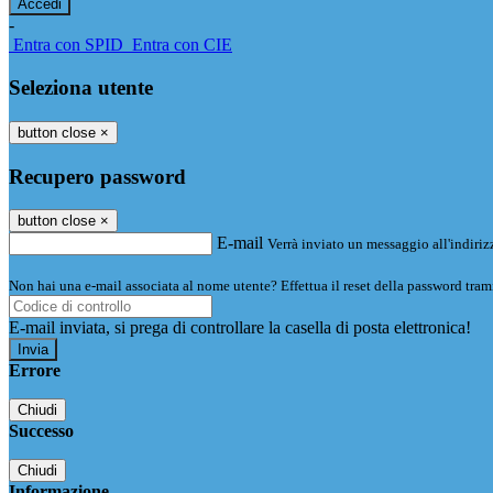
-
Entra con SPID
Entra con CIE
Seleziona utente
button close
×
Recupero password
button close
×
E-mail
Verrà inviato un messaggio all'indirizz
Non hai una e-mail associata al nome utente? Effettua il reset della password tram
E-mail inviata, si prega di controllare la casella di posta elettronica!
Errore
Chiudi
Successo
Chiudi
Informazione