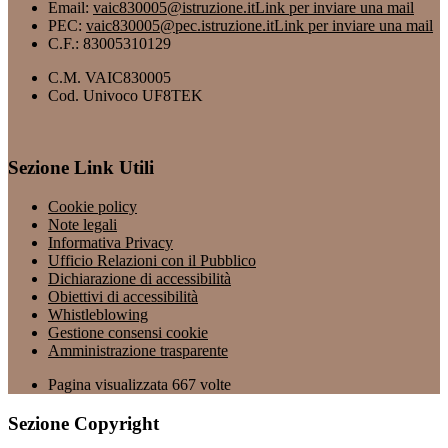
Email:
vaic830005@istruzione.it
Link per inviare una mail
PEC:
vaic830005@pec.istruzione.it
Link per inviare una mail
C.F.: 83005310129
C.M. VAIC830005
Cod. Univoco UF8TEK
Sezione Link Utili
Cookie policy
Note legali
Informativa Privacy
Ufficio Relazioni con il Pubblico
Dichiarazione di accessibilità
Obiettivi di accessibilità
Whistleblowing
Gestione consensi cookie
Amministrazione trasparente
Pagina visualizzata
667
volte
Sezione Copyright