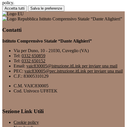
policy.
Accetta tutti
Salva le preferenze
Istituto Comprensivo Statale “Dante Alighieri”
Contatti
Istituto Comprensivo Statale “Dante Alighieri”
Via per Duno, 10 - 21030, Cuveglio (VA)
Tel:
0332 650859
Tel:
0332 650152
Email:
vaic830005@istruzione.it
Link per inviare una mail
PEC:
vaic830005@pec.istruzione.it
Link per inviare una mail
C.F.: 83005310129
C.M. VAIC830005
Cod. Univoco UF8TEK
Sezione Link Utili
Cookie policy