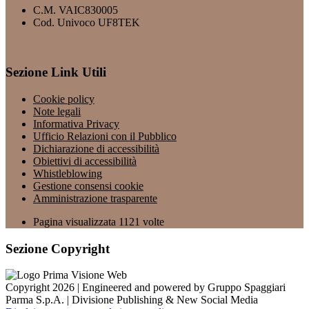
C.M. VAIC830005
Cod. Univoco UF8TEK
Sezione Link Utili
Cookie policy
Note legali
Informativa Privacy
Ufficio Relazioni con il Pubblico
Dichiarazione di accessibilità
Obiettivi di accessibilità
Whistleblowing
Gestione consensi cookie
Amministrazione trasparente
Pagina visualizzata
1121
volte
Sezione Copyright
Copyright 2026 | Engineered and powered by Gruppo Spaggiari
Parma S.p.A. | Divisione Publishing & New Social Media