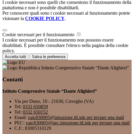
I cookie necessari sono quelli che consentono il funzionamento della
piattaforma e non è possibile disabilitarli.
Per conoscere quali sono i cookie necessari al funzionamento potete
visionare la
COOKIE POLICY
.
Cookie necessari per il funzionamento
I cookie necessari per il funzionamento non possono essere
disabilitati. È possibile consultare l'elenco nella pagina della cookie
policy.
Accetta tutti
Salva le preferenze
Istituto Comprensivo Statale “Dante Alighieri”
Contatti
Istituto Comprensivo Statale “Dante Alighieri”
Via per Duno, 10 - 21030, Cuveglio (VA)
Tel:
0332 650859
Tel:
0332 650152
Email:
vaic830005@istruzione.it
Link per inviare una mail
PEC:
vaic830005@pec.istruzione.it
Link per inviare una mail
C.F.: 83005310129