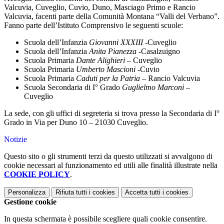
Valcuvia, Cuveglio, Cuvio, Duno, Masciago Primo e Rancio
Valcuvia, facenti parte della Comunità Montana “Valli del Verbano”.
Fanno parte dell’Istituto Comprensivo le seguenti scuole:
Scuola dell’Infanzia
Giovanni XXXIII
-Cuveglio
Scuola dell’Infanzia
Anita Pianezza
-Casalzuigno
Scuola Primaria
Dante Alighieri
– Cuveglio
Scuola Primaria
Umberto Mascioni
-Cuvio
Scuola Primaria
Caduti per la Patria
– Rancio Valcuvia
Scuola Secondaria di I° Grado
Guglielmo Marconi
–
Cuveglio
La sede, con gli uffici di segreteria si trova presso la Secondaria di I°
Grado in Via per Duno 10 – 21030 Cuveglio.
Notizie
Questo sito o gli strumenti terzi da questo utilizzati si avvalgono di
cookie necessari al funzionamento ed utili alle finalità illustrate nella
COOKIE POLICY
.
Personalizza
Rifiuta tutti
i cookies
Accetta tutti
i cookies
Gestione cookie
In questa schermata è possibile scegliere quali cookie consentire.