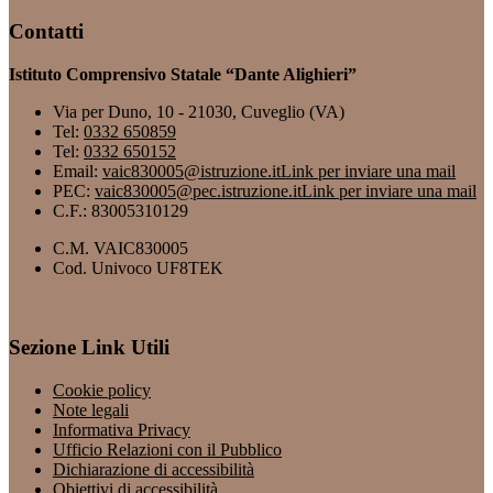
Contatti
Istituto Comprensivo Statale “Dante Alighieri”
Via per Duno, 10 - 21030, Cuveglio (VA)
Tel:
0332 650859
Tel:
0332 650152
Email:
vaic830005@istruzione.it
Link per inviare una mail
PEC:
vaic830005@pec.istruzione.it
Link per inviare una mail
C.F.: 83005310129
C.M. VAIC830005
Cod. Univoco UF8TEK
Sezione Link Utili
Cookie policy
Note legali
Informativa Privacy
Ufficio Relazioni con il Pubblico
Dichiarazione di accessibilità
Obiettivi di accessibilità