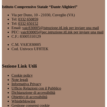
Istituto Comprensivo Statale “Dante Alighieri”
Via per Duno, 10 - 21030, Cuveglio (VA)
Tel:
0332 650859
Tel:
0332 650152
Email:
vaic830005@istruzione.it
Link per inviare una mail
PEC:
vaic830005@pec.istruzione.it
Link per inviare una mail
C.F.: 83005310129
C.M. VAIC830005
Cod. Univoco UF8TEK
Sezione Link Utili
Cookie policy
Note legali
Informativa Privacy
Ufficio Relazioni con il Pubblico
Dichiarazione di accessibilità
Obiettivi di accessibilità
Whistleblowing
Gestione consensi cookie