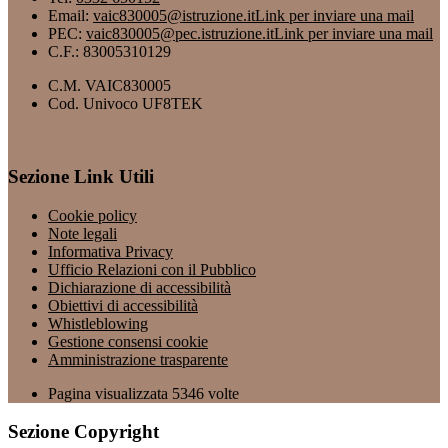
Email:
vaic830005@istruzione.it
Link per inviare una mail
PEC:
vaic830005@pec.istruzione.it
Link per inviare una mail
C.F.: 83005310129
C.M. VAIC830005
Cod. Univoco UF8TEK
Sezione Link Utili
Cookie policy
Note legali
Informativa Privacy
Ufficio Relazioni con il Pubblico
Dichiarazione di accessibilità
Obiettivi di accessibilità
Whistleblowing
Gestione consensi cookie
Amministrazione trasparente
Pagina visualizzata
5346
volte
Sezione Copyright