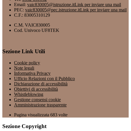
Email:
vaic830005@istruzione.it
Link per inviare una mail
PEC:
vaic830005@pec.istruzione.it
Link per inviare una mail
C.F.: 83005310129
C.M. VAIC830005
Cod. Univoco UF8TEK
Sezione Link Utili
Cookie policy
Note legali
Informativa Privacy
Ufficio Relazioni con il Pubblico
Dichiarazione di accessibilità
Obiettivi di accessibilità
Whistleblowing
Gestione consensi cookie
Amministrazione trasparente
Pagina visualizzata
683
volte
Sezione Copyright