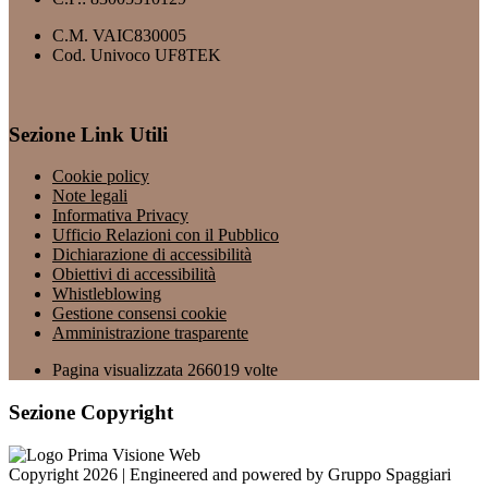
C.M. VAIC830005
Cod. Univoco UF8TEK
Sezione Link Utili
Cookie policy
Note legali
Informativa Privacy
Ufficio Relazioni con il Pubblico
Dichiarazione di accessibilità
Obiettivi di accessibilità
Whistleblowing
Gestione consensi cookie
Amministrazione trasparente
Pagina visualizzata
266019
volte
Sezione Copyright
Copyright 2026 | Engineered and powered by Gruppo Spaggiari