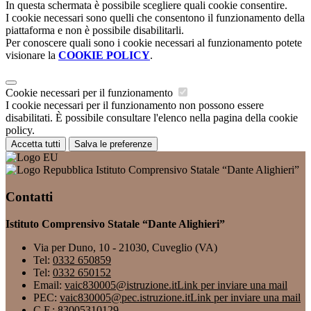
In questa schermata è possibile scegliere quali cookie consentire.
I cookie necessari sono quelli che consentono il funzionamento della
piattaforma e non è possibile disabilitarli.
Per conoscere quali sono i cookie necessari al funzionamento potete
visionare la
COOKIE POLICY
.
Cookie necessari per il funzionamento
I cookie necessari per il funzionamento non possono essere
disabilitati. È possibile consultare l'elenco nella pagina della cookie
policy.
Accetta tutti
Salva le preferenze
Istituto Comprensivo Statale “Dante Alighieri”
Contatti
Istituto Comprensivo Statale “Dante Alighieri”
Via per Duno, 10 - 21030, Cuveglio (VA)
Tel:
0332 650859
Tel:
0332 650152
Email:
vaic830005@istruzione.it
Link per inviare una mail
PEC:
vaic830005@pec.istruzione.it
Link per inviare una mail
C.F.: 83005310129