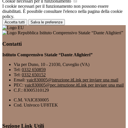
Cookie necessari per il funzionamento
I cookie necessari per il funzionamento non possono essere
disabilitati. È possibile consultare l'elenco nella pagina della cookie
policy.
Accetta tutti
Salva le preferenze
Istituto Comprensivo Statale “Dante Alighieri”
Contatti
Istituto Comprensivo Statale “Dante Alighieri”
Via per Duno, 10 - 21030, Cuveglio (VA)
Tel:
0332 650859
Tel:
0332 650152
Email:
vaic830005@istruzione.it
Link per inviare una mail
PEC:
vaic830005@pec.istruzione.it
Link per inviare una mail
C.F.: 83005310129
C.M. VAIC830005
Cod. Univoco UF8TEK
Sezione Link Utili