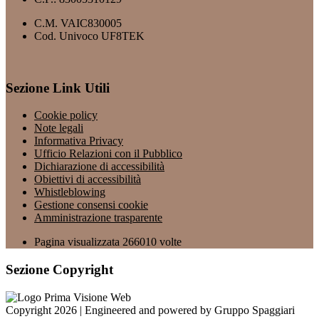
C.M. VAIC830005
Cod. Univoco UF8TEK
Sezione Link Utili
Cookie policy
Note legali
Informativa Privacy
Ufficio Relazioni con il Pubblico
Dichiarazione di accessibilità
Obiettivi di accessibilità
Whistleblowing
Gestione consensi cookie
Amministrazione trasparente
Pagina visualizzata
266010
volte
Sezione Copyright
Copyright 2026 | Engineered and powered by Gruppo Spaggiari