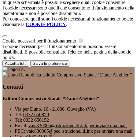
In questa schermata è possibile scegliere quali cookie consentire.
I cookie necessari sono quelli che consentono il funzionamento della
piattaforma e non è possibile disabilitarli.
Per conoscere quali sono i cookie necessari al funzionamento potete
visionare la
COOKIE POLICY
.
Cookie necessari per il funzionamento
I cookie necessari per il funzionamento non possono essere
disabilitati. È possibile consultare l'elenco nella pagina della cookie
policy.
Accetta tutti
Salva le preferenze
Istituto Comprensivo Statale “Dante Alighieri”
Contatti
Istituto Comprensivo Statale “Dante Alighieri”
Via per Duno, 10 - 21030, Cuveglio (VA)
Tel:
0332 650859
Tel:
0332 650152
Email:
vaic830005@istruzione.it
Link per inviare una mail
PEC:
vaic830005@pec.istruzione.it
Link per inviare una mail
C.F.: 83005310129