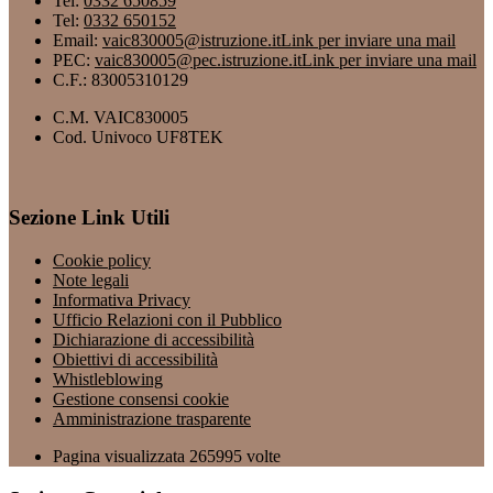
Tel:
0332 650859
Tel:
0332 650152
Email:
vaic830005@istruzione.it
Link per inviare una mail
PEC:
vaic830005@pec.istruzione.it
Link per inviare una mail
C.F.: 83005310129
C.M. VAIC830005
Cod. Univoco UF8TEK
Sezione Link Utili
Cookie policy
Note legali
Informativa Privacy
Ufficio Relazioni con il Pubblico
Dichiarazione di accessibilità
Obiettivi di accessibilità
Whistleblowing
Gestione consensi cookie
Amministrazione trasparente
Pagina visualizzata
265995
volte