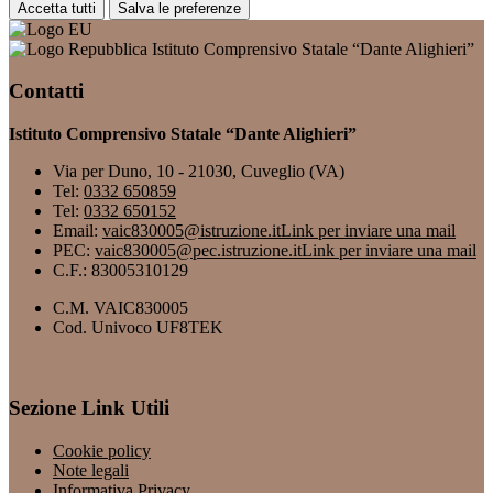
Accetta tutti
Salva le preferenze
Istituto Comprensivo Statale “Dante Alighieri”
Contatti
Istituto Comprensivo Statale “Dante Alighieri”
Via per Duno, 10 - 21030, Cuveglio (VA)
Tel:
0332 650859
Tel:
0332 650152
Email:
vaic830005@istruzione.it
Link per inviare una mail
PEC:
vaic830005@pec.istruzione.it
Link per inviare una mail
C.F.: 83005310129
C.M. VAIC830005
Cod. Univoco UF8TEK
Sezione Link Utili
Cookie policy
Note legali
Informativa Privacy