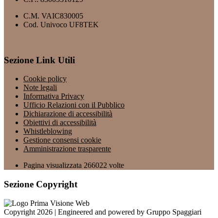
C.M. VAIC830005
Cod. Univoco UF8TEK
Sezione Link Utili
Cookie policy
Note legali
Informativa Privacy
Ufficio Relazioni con il Pubblico
Dichiarazione di accessibilità
Obiettivi di accessibilità
Whistleblowing
Gestione consensi cookie
Amministrazione trasparente
Pagina visualizzata
266022
volte
Sezione Copyright
Copyright 2026 | Engineered and powered by Gruppo Spaggiari