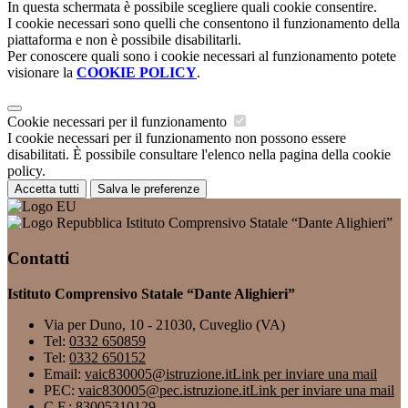
In questa schermata è possibile scegliere quali cookie consentire.
I cookie necessari sono quelli che consentono il funzionamento della
piattaforma e non è possibile disabilitarli.
Per conoscere quali sono i cookie necessari al funzionamento potete
visionare la
COOKIE POLICY
.
Cookie necessari per il funzionamento
I cookie necessari per il funzionamento non possono essere
disabilitati. È possibile consultare l'elenco nella pagina della cookie
policy.
Accetta tutti
Salva le preferenze
Istituto Comprensivo Statale “Dante Alighieri”
Contatti
Istituto Comprensivo Statale “Dante Alighieri”
Via per Duno, 10 - 21030, Cuveglio (VA)
Tel:
0332 650859
Tel:
0332 650152
Email:
vaic830005@istruzione.it
Link per inviare una mail
PEC:
vaic830005@pec.istruzione.it
Link per inviare una mail
C.F.: 83005310129