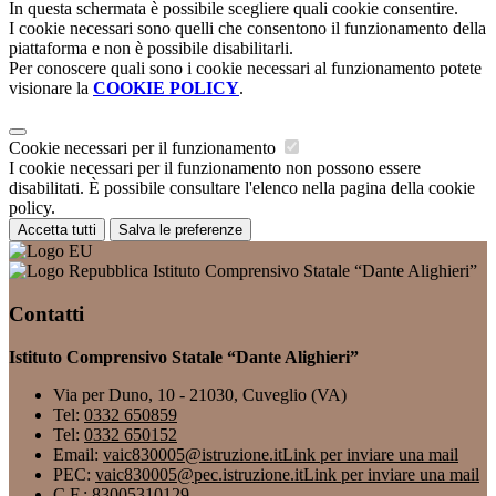
In questa schermata è possibile scegliere quali cookie consentire.
I cookie necessari sono quelli che consentono il funzionamento della
piattaforma e non è possibile disabilitarli.
Per conoscere quali sono i cookie necessari al funzionamento potete
visionare la
COOKIE POLICY
.
Cookie necessari per il funzionamento
I cookie necessari per il funzionamento non possono essere
disabilitati. È possibile consultare l'elenco nella pagina della cookie
policy.
Accetta tutti
Salva le preferenze
Istituto Comprensivo Statale “Dante Alighieri”
Contatti
Istituto Comprensivo Statale “Dante Alighieri”
Via per Duno, 10 - 21030, Cuveglio (VA)
Tel:
0332 650859
Tel:
0332 650152
Email:
vaic830005@istruzione.it
Link per inviare una mail
PEC:
vaic830005@pec.istruzione.it
Link per inviare una mail
C.F.: 83005310129