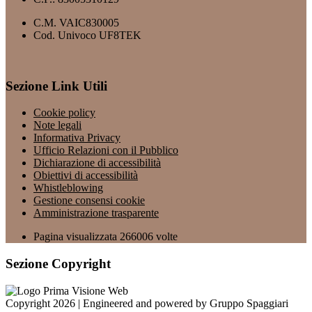
C.M. VAIC830005
Cod. Univoco UF8TEK
Sezione Link Utili
Cookie policy
Note legali
Informativa Privacy
Ufficio Relazioni con il Pubblico
Dichiarazione di accessibilità
Obiettivi di accessibilità
Whistleblowing
Gestione consensi cookie
Amministrazione trasparente
Pagina visualizzata
266006
volte
Sezione Copyright
Copyright 2026 | Engineered and powered by Gruppo Spaggiari