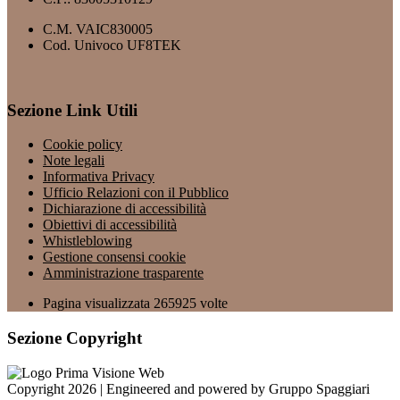
C.M. VAIC830005
Cod. Univoco UF8TEK
Sezione Link Utili
Cookie policy
Note legali
Informativa Privacy
Ufficio Relazioni con il Pubblico
Dichiarazione di accessibilità
Obiettivi di accessibilità
Whistleblowing
Gestione consensi cookie
Amministrazione trasparente
Pagina visualizzata
265925
volte
Sezione Copyright
Copyright 2026 | Engineered and powered by Gruppo Spaggiari