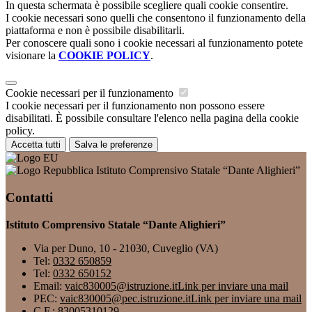
In questa schermata è possibile scegliere quali cookie consentire.
I cookie necessari sono quelli che consentono il funzionamento della
piattaforma e non è possibile disabilitarli.
Per conoscere quali sono i cookie necessari al funzionamento potete
visionare la
COOKIE POLICY
.
Cookie necessari per il funzionamento
I cookie necessari per il funzionamento non possono essere
disabilitati. È possibile consultare l'elenco nella pagina della cookie
policy.
Accetta tutti
Salva le preferenze
Istituto Comprensivo Statale “Dante Alighieri”
Contatti
Istituto Comprensivo Statale “Dante Alighieri”
Via per Duno, 10 - 21030, Cuveglio (VA)
Tel:
0332 650859
Tel:
0332 650152
Email:
vaic830005@istruzione.it
Link per inviare una mail
PEC:
vaic830005@pec.istruzione.it
Link per inviare una mail
C.F.: 83005310129