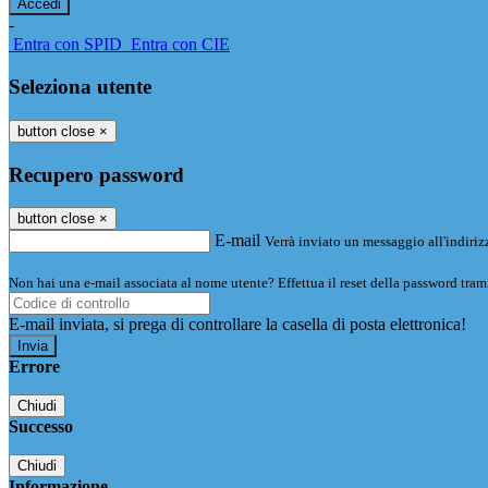
-
Entra con SPID
Entra con CIE
Seleziona utente
button close
×
Recupero password
button close
×
E-mail
Verrà inviato un messaggio all'indirizz
Non hai una e-mail associata al nome utente? Effettua il reset della password tram
E-mail inviata, si prega di controllare la casella di posta elettronica!
Errore
Chiudi
Successo
Chiudi
Informazione