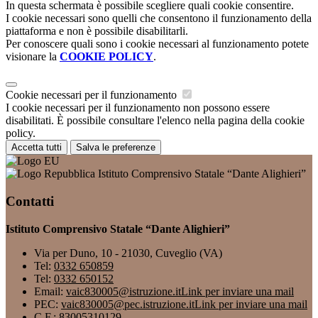
In questa schermata è possibile scegliere quali cookie consentire.
I cookie necessari sono quelli che consentono il funzionamento della
piattaforma e non è possibile disabilitarli.
Per conoscere quali sono i cookie necessari al funzionamento potete
visionare la
COOKIE POLICY
.
Cookie necessari per il funzionamento
I cookie necessari per il funzionamento non possono essere
disabilitati. È possibile consultare l'elenco nella pagina della cookie
policy.
Accetta tutti
Salva le preferenze
Istituto Comprensivo Statale “Dante Alighieri”
Contatti
Istituto Comprensivo Statale “Dante Alighieri”
Via per Duno, 10 - 21030, Cuveglio (VA)
Tel:
0332 650859
Tel:
0332 650152
Email:
vaic830005@istruzione.it
Link per inviare una mail
PEC:
vaic830005@pec.istruzione.it
Link per inviare una mail
C.F.: 83005310129