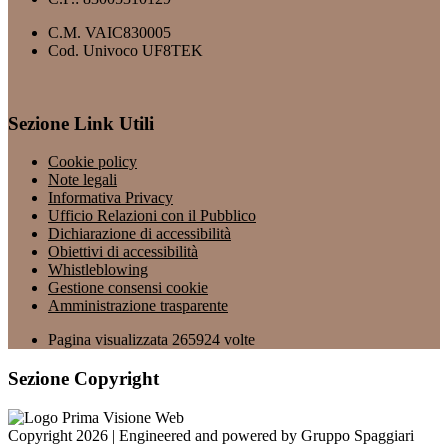
C.M. VAIC830005
Cod. Univoco UF8TEK
Sezione Link Utili
Cookie policy
Note legali
Informativa Privacy
Ufficio Relazioni con il Pubblico
Dichiarazione di accessibilità
Obiettivi di accessibilità
Whistleblowing
Gestione consensi cookie
Amministrazione trasparente
Pagina visualizzata
265924
volte
Sezione Copyright
Copyright 2026 | Engineered and powered by Gruppo Spaggiari