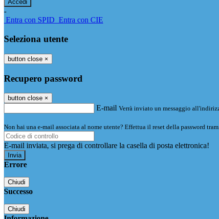
-
Entra con SPID
Entra con CIE
Seleziona utente
button close
×
Recupero password
button close
×
E-mail
Verrà inviato un messaggio all'indirizz
Non hai una e-mail associata al nome utente? Effettua il reset della password tram
E-mail inviata, si prega di controllare la casella di posta elettronica!
Errore
Chiudi
Successo
Chiudi
Informazione