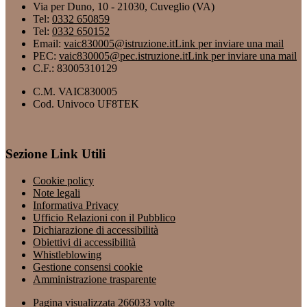
Via per Duno, 10 - 21030, Cuveglio (VA)
Tel:
0332 650859
Tel:
0332 650152
Email:
vaic830005@istruzione.it
Link per inviare una mail
PEC:
vaic830005@pec.istruzione.it
Link per inviare una mail
C.F.: 83005310129
C.M. VAIC830005
Cod. Univoco UF8TEK
Sezione Link Utili
Cookie policy
Note legali
Informativa Privacy
Ufficio Relazioni con il Pubblico
Dichiarazione di accessibilità
Obiettivi di accessibilità
Whistleblowing
Gestione consensi cookie
Amministrazione trasparente
Pagina visualizzata
266033
volte