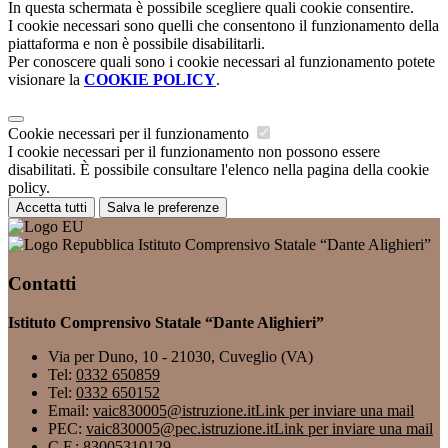
In questa schermata è possibile scegliere quali cookie consentire.
I cookie necessari sono quelli che consentono il funzionamento della
piattaforma e non è possibile disabilitarli.
Per conoscere quali sono i cookie necessari al funzionamento potete
visionare la
COOKIE POLICY
.
Cookie necessari per il funzionamento
I cookie necessari per il funzionamento non possono essere
disabilitati. È possibile consultare l'elenco nella pagina della cookie
policy.
Accetta tutti
Salva le preferenze
Istituto Comprensivo Statale “Dante Alighieri”
Contatti
Istituto Comprensivo Statale “Dante Alighieri”
Via per Duno, 10 - 21030, Cuveglio (VA)
Tel:
0332 650859
Tel:
0332 650152
Email:
vaic830005@istruzione.it
Link per inviare una mail
PEC:
vaic830005@pec.istruzione.it
Link per inviare una mail
C.F.: 83005310129