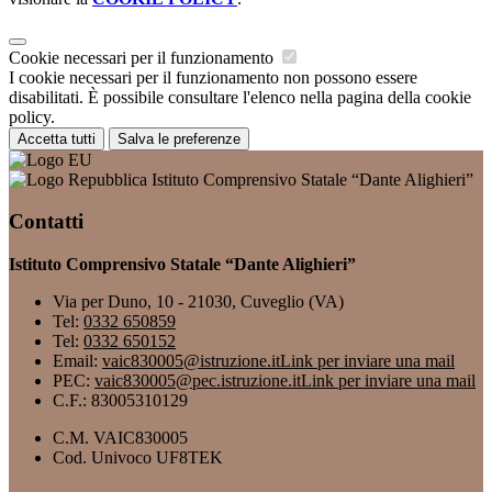
Cookie necessari per il funzionamento
I cookie necessari per il funzionamento non possono essere
disabilitati. È possibile consultare l'elenco nella pagina della cookie
policy.
Accetta tutti
Salva le preferenze
Istituto Comprensivo Statale “Dante Alighieri”
Contatti
Istituto Comprensivo Statale “Dante Alighieri”
Via per Duno, 10 - 21030, Cuveglio (VA)
Tel:
0332 650859
Tel:
0332 650152
Email:
vaic830005@istruzione.it
Link per inviare una mail
PEC:
vaic830005@pec.istruzione.it
Link per inviare una mail
C.F.: 83005310129
C.M. VAIC830005
Cod. Univoco UF8TEK