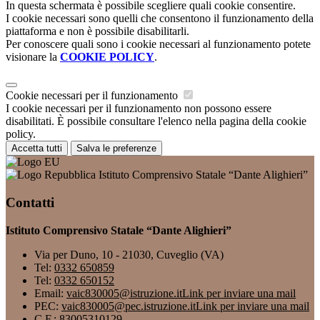
In questa schermata è possibile scegliere quali cookie consentire.
I cookie necessari sono quelli che consentono il funzionamento della
piattaforma e non è possibile disabilitarli.
Per conoscere quali sono i cookie necessari al funzionamento potete
visionare la
COOKIE POLICY
.
Cookie necessari per il funzionamento
I cookie necessari per il funzionamento non possono essere
disabilitati. È possibile consultare l'elenco nella pagina della cookie
policy.
Accetta tutti
Salva le preferenze
Istituto Comprensivo Statale “Dante Alighieri”
Contatti
Istituto Comprensivo Statale “Dante Alighieri”
Via per Duno, 10 - 21030, Cuveglio (VA)
Tel:
0332 650859
Tel:
0332 650152
Email:
vaic830005@istruzione.it
Link per inviare una mail
PEC:
vaic830005@pec.istruzione.it
Link per inviare una mail
C.F.: 83005310129