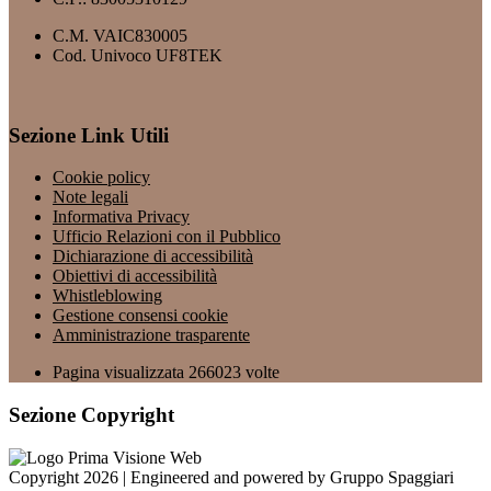
C.M. VAIC830005
Cod. Univoco UF8TEK
Sezione Link Utili
Cookie policy
Note legali
Informativa Privacy
Ufficio Relazioni con il Pubblico
Dichiarazione di accessibilità
Obiettivi di accessibilità
Whistleblowing
Gestione consensi cookie
Amministrazione trasparente
Pagina visualizzata
266023
volte
Sezione Copyright
Copyright 2026 | Engineered and powered by Gruppo Spaggiari